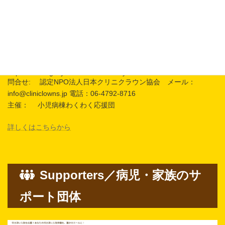
※ZOOMでの開催 後日限定公開としてYouTubeでアーカイブ配
信予定
申し込み：以下の申し込みフォームから申し込みください。
https://forms.gle/yi8c3M3BhB6Gz8Cy5
問合せ: 認定NPO法人日本クリニクラウン協会 メール：
info@cliniclowns.jp 電話：06-4792-8716
主催： 小児病棟わくわく応援団
詳しくはこちらから
Supporters／病児・家族のサ
ポート団体