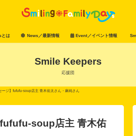
aysとは
News／最新情報
Event／イベント情報
Sm
Smile Keepers
応援団
ージ】fufufu-soup店主 青木佑太さん・麻純さん
fufu-soup店主 青木佑