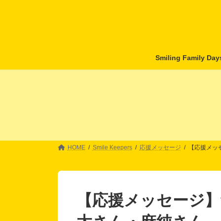
コ
ナ
ン
ビ
テ
ゲ
ン
ー
ツ
シ
へ
ョ
Smiling Family D
ス
ン
キ
に
ッ
移
プ
動
HOME
Smile Keepers
応援メッセージ
【応援メッセ
【応援メッセージ】fu